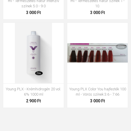
ml - Természetes natúr intenzív
ml - Természetes natúr színek 1 -
színek 5.0 - 9.0
10.
3 000 Ft
3 000 Ft
Young PLX - Krémhidrogén 20 vol.
Young PLX Color You hajfesték 100
6% 1000 ml
ml - Vörös színek 3.6 - 7.66
2 900 Ft
3 000 Ft