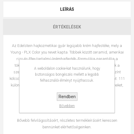
LEÍRÁS
ÉRTÉKELÉSEK
Az Edelstein hajkozmetikai gyár legújabb krém hajfestéke, mely a
Young - PLX Color you nevet kapta. Többek között ceramid, amerikai
rizs és Plex tartalmú krémhajfesték. Formulája garantálja a
tökéletes fedést, megfelelő fényt, ragyogást biztosít a hajnak a
A weboldalon cookie-kat használunk, hogy
szerkezeti épséget megőrizve. Maximális és hosszantartó színt
biztonságos böngészés mellett a legjobb
kölcsönöz a frizurának és tökéletesen fedi le az ősz hajszálakat. 111
felhasználói élményt nyújthassuk.
különböző árnyalatban kapható, de egymással keverve a színeket,
számtalan új színt tudunk létrehozni.
Rendben
Keverési arány: 1 + 1,5 (hatóidő: 30-40 perc)
Bővebben
Szupervilágosítók: 1 + 2 (hatóidő: 40-50 perc)
Bővebb felvilágosításért, részletes termékleírásért keressen
bennünket elérhetőségeinken.