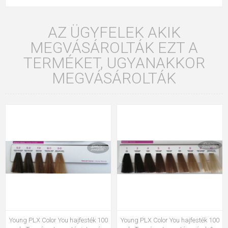
AZ ÜGYFELEK AKIK
MEGVÁSÁROLTÁK EZT A
TERMÉKET, UGYANAKKOR
MEGVÁSÁROLTÁK
Young PLX Color You hajfesték 100
Young PLX Color You hajfesték 100