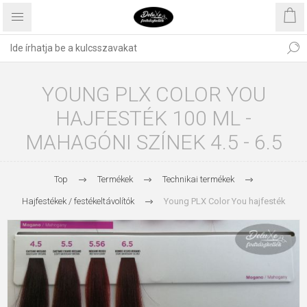
YOUNG PLX COLOR YOU
HAJFESTÉK 100 ML -
MAHAGÓNI SZÍNEK 4.5 - 6.5
Top
Termékek
Technikai termékek
Hajfestékek / festékeltávolítók
Young PLX Color You hajfesték