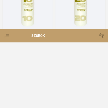
Beauty - Oxycream krémhidrogén
Beauty - Oxycream krémhidrogén
SZŰRŐK
10 vol. 3% 1000 ml
20 vol. 6% 1000 ml
2 400 Ft
2 400 Ft
KATEGÓRIÁK
TERMÉKCSALÁD