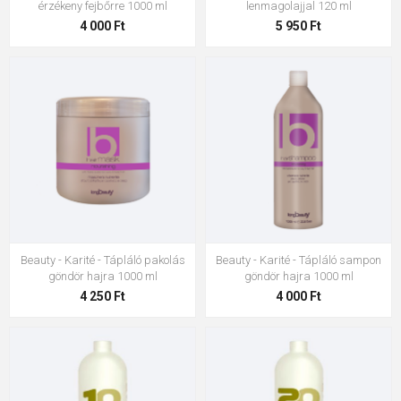
érzékeny fejbőrre 1000 ml
lenmagolajjal 120 ml
4 000 Ft
5 950 Ft
Beauty - Karité - Tápláló pakolás
Beauty - Karité - Tápláló sampon
göndör hajra 1000 ml
göndör hajra 1000 ml
4 250 Ft
4 000 Ft