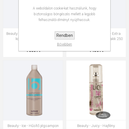
A weboldalon cookie-kat használunk, hogy
biztonságos böngészés mellett a legjobb
felhasználói élményt nyújthassuk.
Beauty - Greasy - Sampon zsíros
Beauty - Hairspray Eco - Extra
Rendben
korpás hajra 1000 ml
erős hajtógáz nélküli hajlakk 250
ml
Bővebben
4 000 Ft
4 150 Ft
Beauty - Ice - Hűsítő jégsampon
Beauty - Juicy - Hajfény