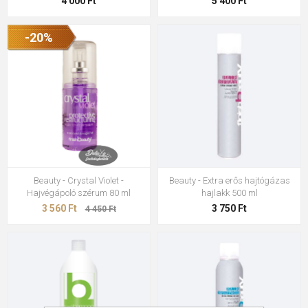
4 000 Ft
5 400 Ft
-20%
Beauty - Crystal Violet -
Beauty - Extra erős hajtógázas
Hajvégápoló szérum 80 ml
hajlakk 500 ml
3 560 Ft
3 750 Ft
4 450 Ft