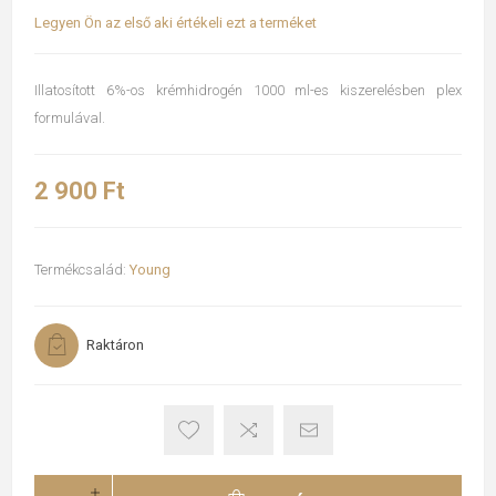
Legyen Ön az első aki értékeli ezt a terméket
Illatosított 6%-os krémhidrogén 1000 ml-es kiszerelésben plex
formulával.
2 900 Ft
Termékcsalád:
Young
Raktáron