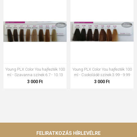
Young PLX Color You hajfesték 100
Young PLX Color You hajfesték 100
ml - Szavanna színek 6.7 - 10.13
ml - Csokoládé színek 3.99 - 9.99
3 000 Ft
3 000 Ft
FELIRATKOZÁS HÍRLEVÉLRE