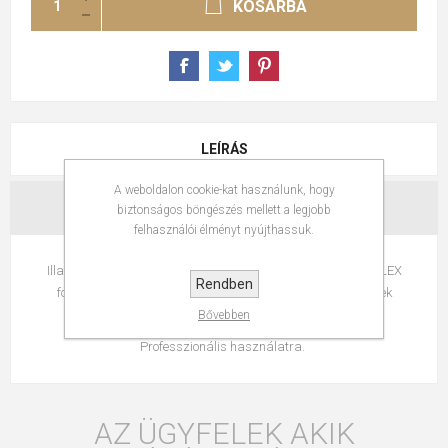
KOSÁRBA
LEÍRÁS
A weboldalon cookie-kat használunk, hogy
ÉRTÉKELÉSEK
biztonságos böngészés mellett a legjobb
felhasználói élményt nyújthassuk.
Illatosított krém hidrogén, mely tartalmazza a forradalmi PLEX
Rendben
formulát, aminek köszönhetően a hajszetkezeti kötések épek
maradnak a hajfestési folyamat során.
Bővebben
Professzionális használatra.
AZ ÜGYFELEK AKIK