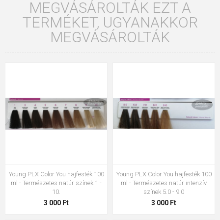
MEGVÁSÁROLTÁK EZT A
TERMÉKET, UGYANAKKOR
MEGVÁSÁROLTÁK
Young PLX Color You hajfesték 100
Young PLX Color You hajfesték 100
ml - Természetes natúr színek 1 -
ml - Természetes natúr intenzív
10.
színek 5.0 - 9.0
3 000 Ft
3 000 Ft