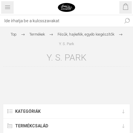
Top
Termékek
Fésűk, hajkefék, egyéb kiegészítők
Y. S. Park
Y. S. PARK
KATEGÓRIÁK
TERMÉKCSALÁD