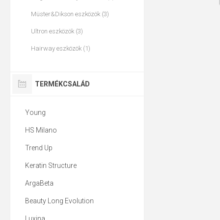
Müster&Dikson eszközök (3)
Ultron eszközök (3)
Hairway eszközök (1)
TERMÉKCSALÁD
Young
HS Milano
Trend Up
Keratin Structure
ArgaBeta
Beauty Long Evolution
Luxina