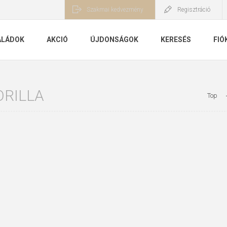
Szakmai kedvezmény
Regisztráció
ALÁDOK
AKCIÓ
ÚJDONSÁGOK
KERESÉS
FIÓ
ORILLA
Top