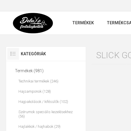
TERMÉKEK
TERMÉKCS
SLICK G
KATEGÓRIÁK
Termékek (981)
Technikai termékek (246)
Hajsamponok (128)
Hajpakolások / kifésülők (102)
Szérumok speciális kezelésekhez
(56)
Hajlakkok / hajhabok (29)