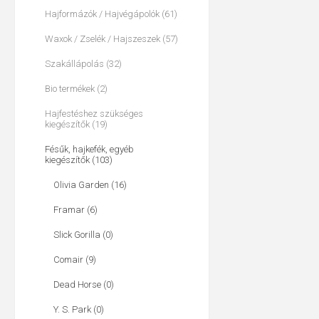
Hajformázók / Hajvégápolók (61)
Waxok / Zselék / Hajszeszek (57)
Szakállápolás (32)
Bio termékek (2)
Hajfestéshez szükséges
kiegészítők (19)
Fésűk, hajkefék, egyéb
kiegészítők (103)
Olivia Garden (16)
Framar (6)
Slick Gorilla (0)
Comair (9)
Dead Horse (0)
Y. S. Park (0)