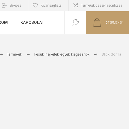
Belépés
Kívánságlista
Termékek összehasonlítása
KOM
KAPCSOLAT
0
TERMÉKEK
Termékek
Fésűk, hajkefék, egyéb kiegészítők
Slick Gorilla