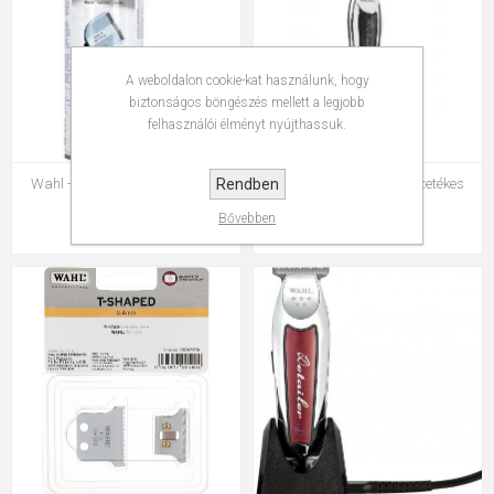
A weboldalon cookie-kat használunk, hogy
biztonságos böngészés mellett a legjobb
felhasználói élményt nyújthassuk.
Rendben
Wahl - Blade Ice - Hűtő- tisztító
Wahl - Detailer Black vezetékes
spray 400 ml
kontúrvágó gép
Bővebben
3 500 Ft
39 000 Ft