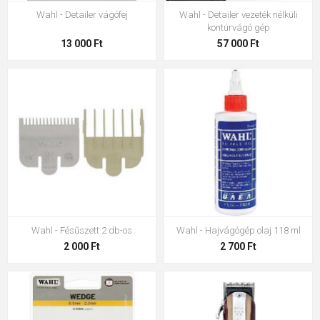
Wahl - Detailer vágófej
Wahl - Detailer vezeték nélküli
kontúrvágó gép
13 000 Ft
57 000 Ft
Wahl - Fésűszett 2 db-os
Wahl - Hajvágógép olaj 118 ml
2 000 Ft
2 700 Ft