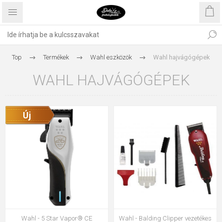
Top
Termékek
Wahl eszközök
Wahl hajvágógépek
WAHL HAJVÁGÓGÉPEK
Új
Wahl - 5 Star Vapor® CE
Wahl - Balding Clipper vezetékes