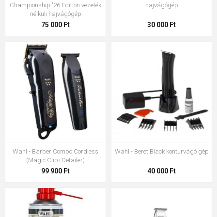
Championship '26 Edition vezeték
hajvágógép
nélküli hajvágógép
75 000 Ft
30 000 Ft
Wahl - Barber Combo Cordless
Wahl - Beret Black kontúrvágó gép
(Magic Clip+Detailer)
99 900 Ft
40 000 Ft