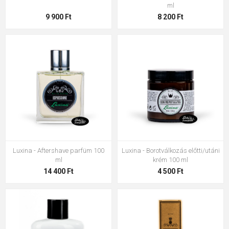
ml
9 900 Ft
8 200 Ft
Luxina - Aftershave parfüm 100
Luxina - Borotválkozás előtti/utáni
ml
krém 100 ml
14 400 Ft
4 500 Ft