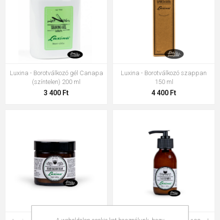
Luxina - Borotválkozó gél Canapa
Luxina - Borotválkozó szappan
(színtelen) 200 ml
150 ml
3 400 Ft
4 400 Ft