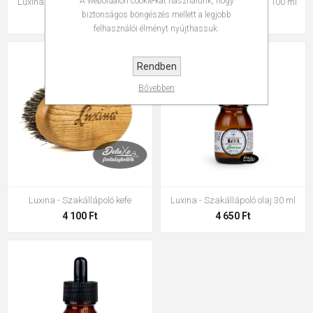
A weboldalon cookie-kat használunk, hogy
Luxina - Szakáll balzsam 50 ml
Luxina - Szakáll sampon 100 ml
biztonságos böngészés mellett a legjobb
4 650 Ft
5 000 Ft
felhasználói élményt nyújthassuk.
Rendben
Bővebben
Luxina - Szakállápoló kefe
Luxina - Szakállápoló olaj 30 ml
4 100 Ft
4 650 Ft