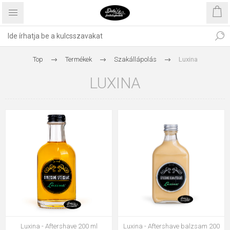
Top
Termékek
Szakállápolás
Luxina
LUXINA
Luxina - Aftershave 200 ml
Luxina - Aftershave balzsam 200