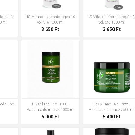
Hajhullás
HS Milano - Krémhidrogén 10
HS Milano - Krémhidrogén 2
0 ml
vol. 3% 1000 ml
vol. 6% 1000 ml
3 650 Ft
3 650 Ft
gén 5 vol.
HS Milano - No Frizz -
HS Milano - No Frizz -
l
Párataszító maszk 1000 ml
Párataszító maszk 500 ml
6 900 Ft
5 400 Ft