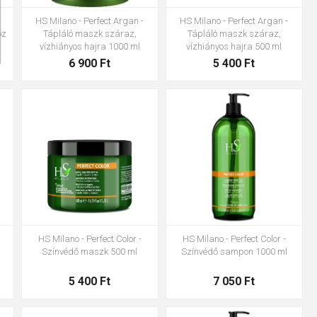
HS Milano - Perfect Argan -
HS Milano - Perfect Argan -
oz
Tápláló maszk száraz,
Tápláló maszk száraz,
vízhiányos hajra 1000 ml
vízhiányos hajra 500 ml
6 900 Ft
5 400 Ft
HS Milano - Perfect Color -
HS Milano - Perfect Color -
Színvédő maszk 500 ml
Színvédő sampon 1000 ml
5 400 Ft
7 050 Ft