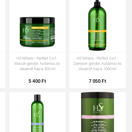
HS Milano - Perfect Curl -
HS Milano - Perfect Curl -
s
Maszk göndör, hullámos és
Sampon göndör, hullámos és
dauerolt hajra 500 ml
dauerolt hajra 1000 ml
5 400 Ft
7 050 Ft