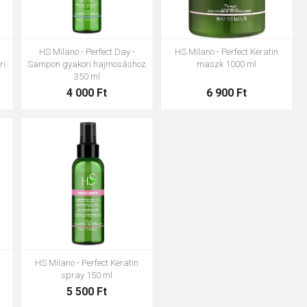
HS Milano - Perfect Day -
HS Milano - Perfect Keratin
ri
Sampon gyakori hajmosáshoz
maszk 1000 ml
350 ml
4 000 Ft
6 900 Ft
HS Milano - Perfect Keratin
HS Milano - PinoPlex Ápoló
spray 150 ml
sampon otthoni használatra
350 ml
5 500 Ft
4 350 Ft