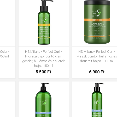
Color -
HS Milano - Perfect Curl -
HS Milano - Perfect Curl -
350 ml
Hidratáló göndörítő krém
Maszk göndör, hullámos é
göndör, hullámos és dauerolt
dauerolt hajra 1000 ml
hajra 150 ml
5 500 Ft
6 900 Ft