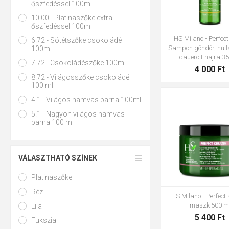
őszfedéssel 100ml
10.00 - Platinaszőke extra
őszfedéssel 100ml
HS Milano - Perfect
6.72 - Sötétszőke csokoládé
Sampon göndör, hul
100ml
dauerolt hajra 3
7.72 - Csokoládészőke 100ml
4 000 Ft
8.72 - Világosszőke csokoládé
100 ml
4.1 - Világos hamvas barna 100ml
5.1 - Nagyon világos hamvas
barna 100 ml
VÁLASZTHATÓ SZÍNEK
Platinaszőke
Réz
HS Milano - Perfect 
maszk 500 m
Lila
Fukszia
5 400 Ft