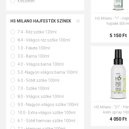
Készleten
HS Milano - "1" - Ha
HS MILANO HAJFESTÉK SZÍNEK
hajlakk 500 m
7.4 - Réz szőke 120ml
5 150 Ft
8.4 - Világos réz szőke 100ml
1.0 - Fekete 100ml
3.0 - Barna 100ml
4.0 - Világos barna 100ml
5.0 -Nagyon világos barna 100ml
6.0 - Sötét szőke 100ml
7.0 - Szőke 100ml
8.0 - Világos szőke 100ml
9.0 - Nagyon világos szőke 100ml
HS Milano - "21" - Pá
krém spray 100
10.0 - Extra világos szőke 100ml
4 050 Ft
6.1 - Sötét hamvas szőke 100ml
7.1 - Hamvas szőke 100ml