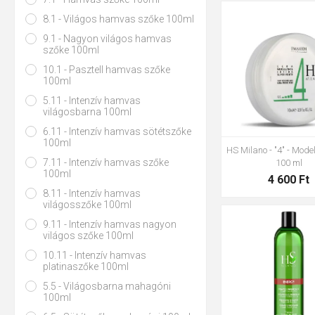
8.1 - Világos hamvas szőke 100ml
9.1 - Nagyon világos hamvas
szőke 100ml
10.1 - Pasztell hamvas szőke
100ml
5.11 - Intenzív hamvas
világosbarna 100ml
6.11 - Intenzív hamvas sötétszőke
100ml
HS Milano - "4" - Mode
7.11 - Intenzív hamvas szőke
100 ml
100ml
4 600 Ft
8.11 - Intenzív hamvas
világosszőke 100ml
9.11 - Intenzív hamvas nagyon
világos szőke 100ml
10.11 - Intenzív hamvas
platinaszőke 100ml
5.5 - Világosbarna mahagóni
100ml