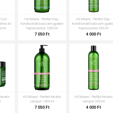
 Curl -
HS Milano - Perfect Day -
HS Milano - Perfect Day -
lámos és
Kondicionáló balzsam gyakori
Kondicionáló balzsam gyako
50 ml
hajmosáshoz 1000 ml
hajmosáshoz 350 ml
7 050 Ft
4 000 Ft
Keratin
HS Milano - Perfect Keratin
HS Milano - Perfect Keratin
l
sampon 1000 ml
sampon 350 ml
7 050 Ft
4 000 Ft