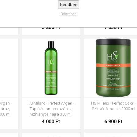
Rendben
llow-
HS Milano - Nourishing -
HS Milano - Perfect Day -
Bővebben
350 ml
Tápláló sampon száraz, sérült
Sampon gyakori hajmosásh
hajra 350 ml
1000 ml
3 200 Ft
7 050 Ft
Argan -
HS Milano - Perfect Argan -
HS Milano - Perfect Color -
záraz,
Tápláló sampon száraz,
Színvédő maszk 1000 ml
000 ml
vízhiányos hajra 350 ml
4 000 Ft
6 900 Ft