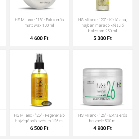
ő
HS Milano - "18" - Extra erős
HS Milano - "20" - Kétfázisú,
matt wax 100 ml
hajban maradó kifésülő
balzsam 250 ml
4 600 Ft
5 300 Ft
s
HS Milano - "25" - Regeneráló
HS Milano - "26" - Extra erős
hajvégápoló szérum 125 ml
hajzselé 500 ml
6 500 Ft
4 900 Ft