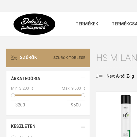
TERMÉKEK
TERMÉKCS
HS MILA
SZŰRŐK
SZŰRŐK TÖRLÉSE
ÁRKATEGÓRIA
Min:
3 200 Ft
Max:
9 500 Ft
3200
9500
KÉSZLETEN