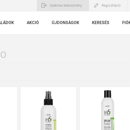
Szakmai kedvezmény
Regisztráció
ALÁDOK
AKCIÓ
ÚJDONSÁGOK
KERESÉS
FIÓ
NO