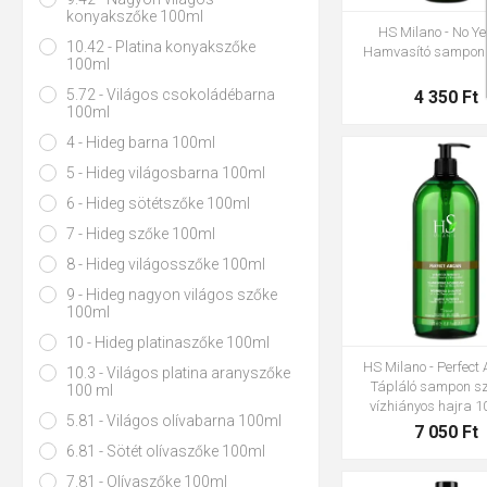
konyakszőke 100ml
HS Milano - No Ye
10.42 - Platina konyakszőke
Hamvasító sampon 
100ml
5.72 - Világos csokoládébarna
4 350 Ft
100ml
4 - Hideg barna 100ml
5 - Hideg világosbarna 100ml
6 - Hideg sötétszőke 100ml
7 - Hideg szőke 100ml
8 - Hideg világosszőke 100ml
9 - Hideg nagyon világos szőke
100ml
10 - Hideg platinaszőke 100ml
HS Milano - Perfect 
10.3 - Világos platina aranyszőke
Tápláló sampon s
100 ml
vízhiányos hajra 1
5.81 - Világos olívabarna 100ml
7 050 Ft
6.81 - Sötét olívaszőke 100ml
7.81 - Olívaszőke 100ml