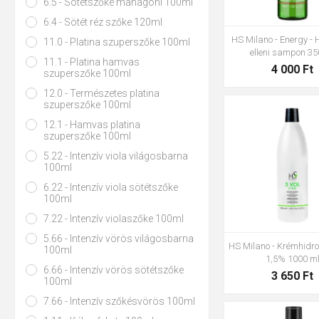
6.5 - Sötétszőke mahagóni 100ml
6.4 - Sötét réz szőke 120ml
HS Milano - Energy - 
11.0 - Platina szuperszőke 100ml
elleni sampon 35
11.1 - Platina hamvas
4 000 Ft
szuperszőke 100ml
12.0 - Természetes platina
szuperszőke 100ml
12.1 - Hamvas platina
szuperszőke 100ml
5.22 - Intenzív viola világosbarna
100ml
6.22 - Intenzív viola sötétszőke
100ml
7.22 - Intenzív violaszőke 100ml
5.66 - Intenzív vörös világosbarna
HS Milano - Krémhidro
100ml
1,5% 1000 m
6.66 - Intenzív vörös sötétszőke
3 650 Ft
100ml
7.66 - Intenzív szőkésvörös 100ml