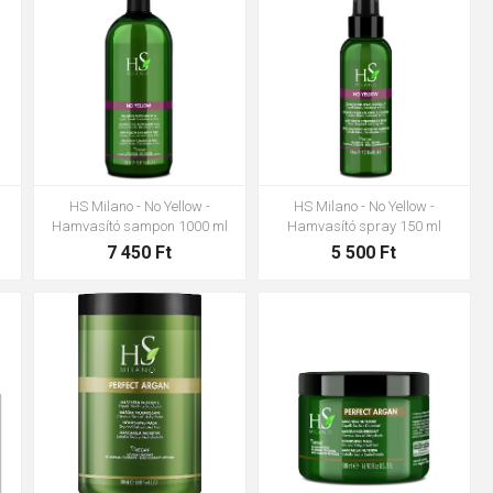
HS Milano - No Yellow -
HS Milano - No Yellow -
Hamvasító sampon 1000 ml
Hamvasító spray 150 ml
7 450 Ft
5 500 Ft