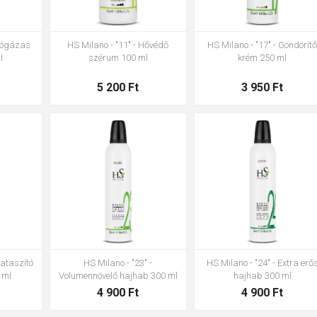
jtógázas
HS Milano - "11" - Hővédő
HS Milano - "17" - Göndörít
l
szérum 100 ml
krém 250 ml
5 200 Ft
3 950 Ft
rataszító
HS Milano - "23" -
HS Milano - "24" - Extra erő
 ml
Volumennövelő hajhab 300 ml
hajhab 300 ml
4 900 Ft
4 900 Ft