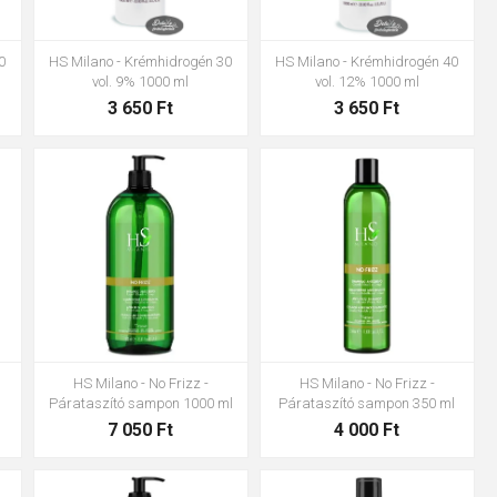
0
HS Milano - Krémhidrogén 30
HS Milano - Krémhidrogén 40
vol. 9% 1000 ml
vol. 12% 1000 ml
3 650 Ft
3 650 Ft
HS Milano - No Frizz -
HS Milano - No Frizz -
Párataszító sampon 1000 ml
Párataszító sampon 350 ml
7 050 Ft
4 000 Ft