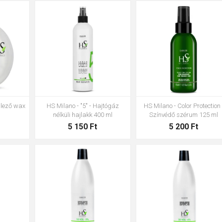
llező wax
HS Milano - "5" - Hajtógáz
HS Milano - Color Protection 
nélküli hajlakk 400 ml
Színvédő szérum 125 ml
5 150 Ft
5 200 Ft