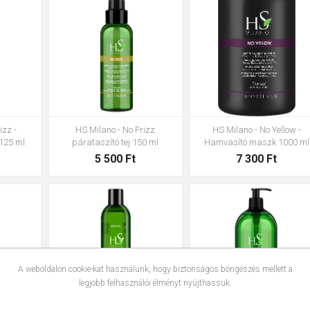
izz -
HS Milano - No Frizz
HS Milano - No Yellow -
125 ml
párataszító tej 150 ml
Hamvasító maszk 1000 ml
5 500 Ft
7 300 Ft
A weboldalon cookie-kat használunk, hogy biztonságos böngészés mellett a
legjobb felhasználói élményt nyújthassuk.