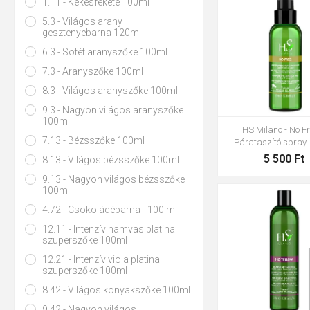
1.11 - Kékesfekete 100ml
5.3 - Világos arany
gesztenyebarna 120ml
6.3 - Sötét aranyszőke 100ml
7.3 - Aranyszőke 100ml
8.3 - Világos aranyszőke 100ml
9.3 - Nagyon világos aranyszőke
100ml
HS Milano - No Fr
7.13 - Bézsszőke 100ml
Párataszító spray 
5 500 Ft
8.13 - Világos bézsszőke 100ml
9.13 - Nagyon világos bézsszőke
100ml
4.72 - Csokoládébarna - 100 ml
12.11 - Intenzív hamvas platina
szuperszőke 100ml
12.21 - Intenzív viola platina
szuperszőke 100ml
8.42 - Világos konyakszőke 100ml
9.42 - Nagyon világos