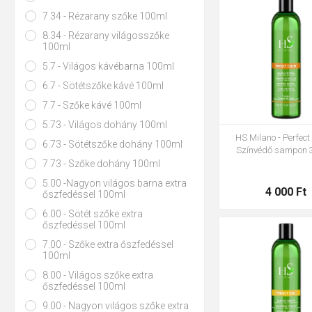
7.34 - Rézarany szőke 100ml
8.34 - Rézarany világosszőke
100ml
5.7 - Világos kávébarna 100ml
6.7 - Sötétszőke kávé 100ml
7.7 - Szőke kávé 100ml
5.73 - Világos dohány 100ml
HS Milano - Perfect 
6.73 - Sötétszőke dohány 100ml
Színvédő sampon 
7.73 - Szőke dohány 100ml
5.00 -Nagyon világos barna extra
4 000 Ft
őszfedéssel 100ml
6.00 - Sötét szőke extra
őszfedéssel 100ml
7.00 - Szőke extra őszfedéssel
100ml
8.00 - Világos szőke extra
őszfedéssel 100ml
9.00 - Nagyon világos szőke extra