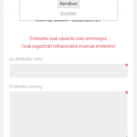
Rendben
ÉRTÉKELÉSEK
Bővebben
ÍRJA LE SAJÁT VÉLEMÉNYÉT
Értékelés csak vásárlás után lehetséges
Csak regisztrált felhasználók írhatnak értékelést
Az értékelés címe:
Értékelés szöveg: