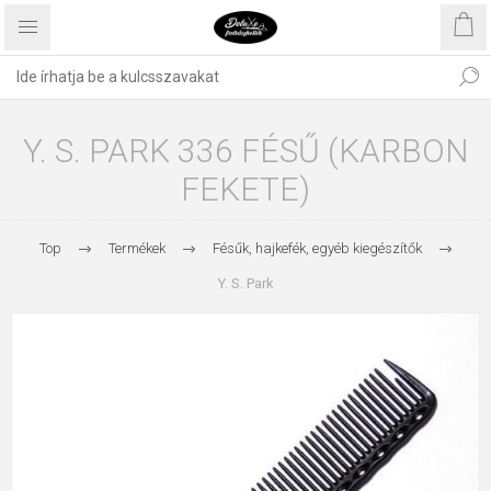
Y. S. PARK 336 FÉSŰ (KARBON
FEKETE)
Top
Termékek
Fésűk, hajkefék, egyéb kiegészítők
Y. S. Park