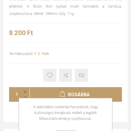
lehetővé. A fésűn lévő lyukak miatt könnyebb a tartása,
súlyelosztása. Méret: 189mm Súly: 11g.
8 200 Ft
Termékcsalád:
Y. S. Park
KOSÁRBA
A weboldalon cookie-kat használunk, hogy
biztonságos böngészés mellett a legjobb
felhasználói élményt nyújthassuk.