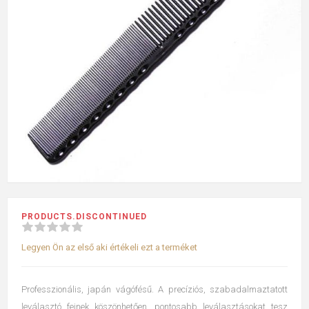
PRODUCTS.DISCONTINUED
Legyen Ön az első aki értékeli ezt a terméket
Professzionális, japán vágófésű. A precíziós, szabadalmaztatott
leválasztó fejnek köszönhetően, pontosabb leválasztásokat tesz