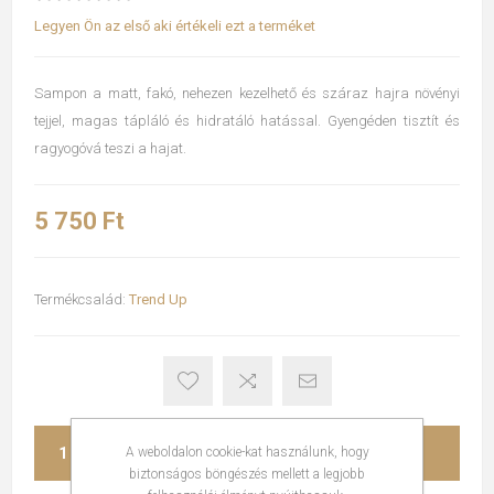
Legyen Ön az első aki értékeli ezt a terméket
Sampon a matt, fakó, nehezen kezelhető és száraz hajra növényi
tejjel, magas tápláló és hidratáló hatással. Gyengéden tisztít és
ragyogóvá teszi a hajat.
5 750 Ft
Termékcsalád:
Trend Up
KOSÁRBA
A weboldalon cookie-kat használunk, hogy
biztonságos böngészés mellett a legjobb