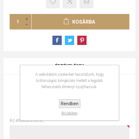
KOSÁRBA
ÉRTÉKELÉSEK
A weboldalon cookie-kat használunk, hogy
ÍRJA LE SAJÁT VÉLEMÉNYÉT
biztonságos böngészés mellett a legjobb
felhasználói élményt nyújthassuk.
Értékelés csak vásárlás után lehetséges
Rendben
Csak regisztrált felhasználók írhatnak értékelést
Bővebben
Az értékelés címe: