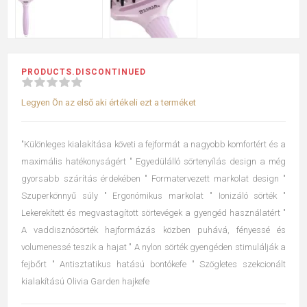
PRODUCTS.DISCONTINUED
Legyen Ön az első aki értékeli ezt a terméket
"Különleges kialakítása követi a fejformát a nagyobb komfortért és a
maximális hatékonyságért " Egyedülálló sörtenyílás design a még
gyorsabb szárítás érdekében " Formatervezett markolat design "
Szuperkönnyű súly " Ergonómikus markolat " Ionizáló sörték "
Lekerekített és megvastagított sörtevégek a gyengéd használatért "
A vaddisznósörték hajformázás közben puhává, fényessé és
volumenessé teszik a hajat " A nylon sörték gyengéden stimulálják a
fejbőrt " Antisztatikus hatású bontókefe " Szögletes szekcionált
kialakítású Olivia Garden hajkefe