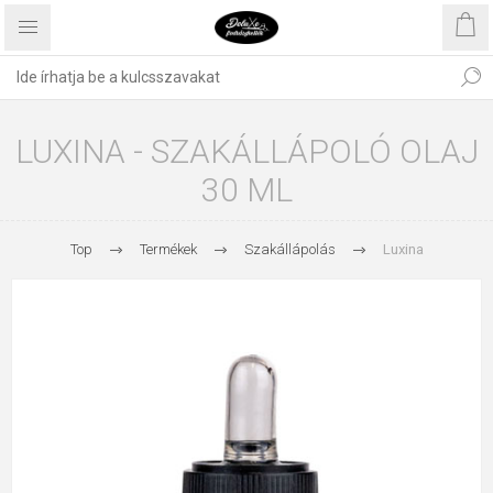
LUXINA - SZAKÁLLÁPOLÓ OLAJ
30 ML
Top
Termékek
Szakállápolás
Luxina