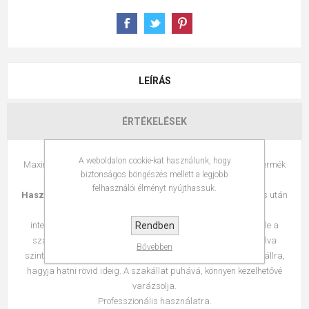
LEÍRÁS
ÉRTÉKELÉSEK
A weboldalon cookie-kat használunk, hogy
Maximálisan biztosítja a szakáll és a bőr hidratáltságát. A termék
biztonságos böngészés mellett a legjobb
alkalmazható borotválkozás után is.
felhasználói élményt nyújthassuk.
Használata:
a Luxina szakállápoló samponnal történő mosás után
a száraz szakállra tegyen néhány cseppet az olajból. Az
Rendben
intenzívebb hatás elérésének céljából néhány percre takarja le a
szakállat meleg, nedves ruhával. Borotválkozáshoz használva
Bővebben
szintén néhány csepp olajat vigyen fel az enyhén nedves szakállra,
hagyja hatni rövid ideig. A szakállat puhává, könnyen kezelhetővé
varázsolja.
Professzionális használatra.