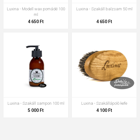
Luxina - Modell wax pomádé 100
Luxina - Szakáll balzsam 50 ml
ml
4 650 Ft
4 650 Ft
Luxina - Szakáll sampon 100 ml
Luxina - Szakállápoló kefe
5 000 Ft
4 100 Ft