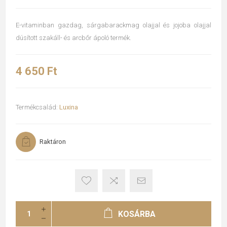
E-vitaminban gazdag, sárgabarackmag olajjal és jojoba olajjal
dúsított szakáll- és arcbőr ápoló termék.
4 650 Ft
Termékcsalád:
Luxina
Raktáron
KOSÁRBA