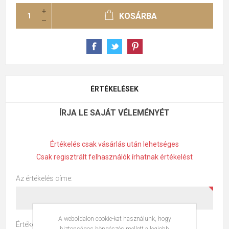
KOSÁRBA
ÉRTÉKELÉSEK
ÍRJA LE SAJÁT VÉLEMÉNYÉT
Értékelés csak vásárlás után lehetséges
Csak regisztrált felhasználók írhatnak értékelést
Az értékelés címe:
A weboldalon cookie-kat használunk, hogy
Értékelés szöveg:
biztonságos böngészés mellett a legjobb