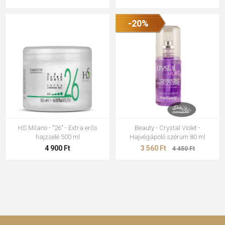
-20%
HS Milano - "26" - Extra erős
Beauty - Crystal Violet -
hajzselé 500 ml
Hajvégápoló szérum 80 ml
4 900 Ft
3 560 Ft
4 450 Ft