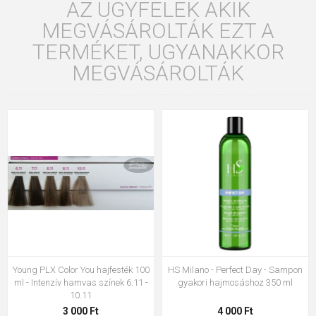
AZ ÜGYFELEK AKIK
MEGVÁSÁROLTÁK EZT A
TERMÉKET, UGYANAKKOR
MEGVÁSÁROLTÁK
Young PLX Color You hajfesték 100
HS Milano - Perfect Day - Sampon
ml - Intenzív hamvas színek 6.11 -
gyakori hajmosáshoz 350 ml
10.11
3 000 Ft
4 000 Ft