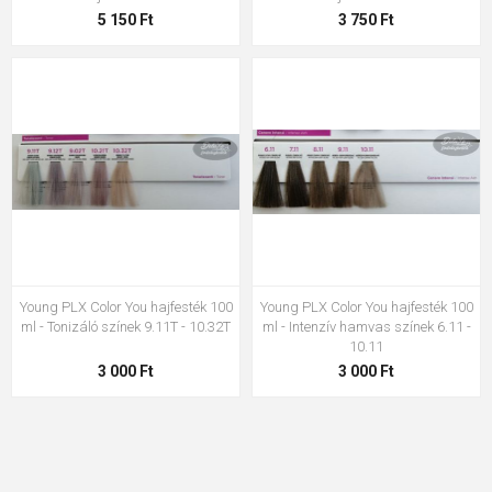
5 150 Ft
3 750 Ft
Young PLX Color You hajfesték 100
Young PLX Color You hajfesték 100
ml - Tonizáló színek 9.11T - 10.32T
ml - Intenzív hamvas színek 6.11 -
10.11
3 000 Ft
3 000 Ft