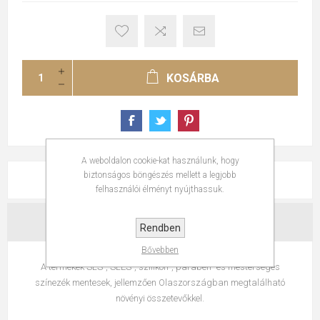
KOSÁRBA
A weboldalon cookie-kat használunk, hogy
biztonságos böngészés mellett a legjobb
LEÍRÁS
felhasználói élményt nyújthassuk.
ÉRTÉKELÉSEK
Rendben
Bővebben
A termékek SLS-, SLES-, szilikon-, parabén- és mesterséges
színezék mentesek, jellemzően Olaszországban megtalálható
növényi összetevőkkel.