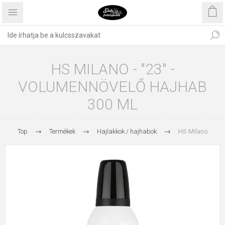
HS MILANO - "23" -
VOLUMENNÖVELŐ HAJHAB
300 ML
Top
Termékek
Hajlakkok / hajhabok
HS Milano