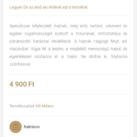
Legyen Ön az első aki értékeli ezt a terméket
Speciálisan kifejlesztett hajhab, mely erős tartást, volument és
egyben rugalmasságot biztosít a frizurának. Antisztatikus és
párataszító hatással rendelkezik. A hajnak ragyogó fényt ad.
Használat: Vigye fel a kezére a megfelelő mennyiségű habot, és
egyenletesen oszlassa el a hajon. Ne öblítse ki, folytassa
szárítással.
4 900 Ft
Termékcsalád:
HS Milano
Raktáron