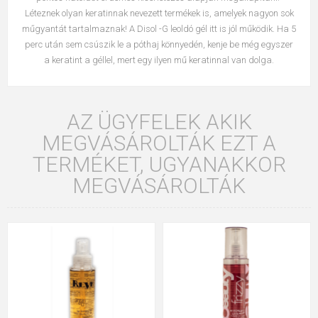
Léteznek olyan keratinnak nevezett termékek is, amelyek nagyon sok
műgyantát tartalmaznak! A Disol -G leoldó gél itt is jól működik. Ha 5
perc után sem csúszik le a póthaj könnyedén, kenje be még egyszer
a keratint a géllel, mert egy ilyen mű keratinnal van dolga.
AZ ÜGYFELEK AKIK
MEGVÁSÁROLTÁK EZT A
TERMÉKET, UGYANAKKOR
MEGVÁSÁROLTÁK