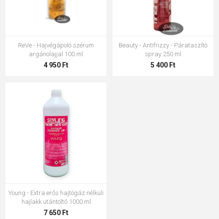
ReVe - Hajvégápoló szérum
Beauty - Antifrizzy - Párataszító
argánolajjal 100 ml
spray 250 ml
4 950 Ft
5 400 Ft
Young - Extra erős hajtógáz nélküli
hajlakk utántöltő 1000 ml
7 650 Ft