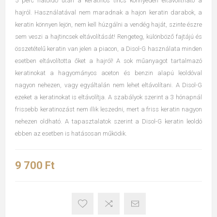
5 perc hatóidő után a keratinos tincs könnyedén eltávolítható a
hajról. Használatával nem maradnak a hajon keratin darabok, a
keratin könnyen lejön, nem kell húzgálni a vendég haját, szinte észre
sem veszi a hajtincsek eltávolítását! Rengeteg, különböző fajtájú és
összetételű keratin van jelen a piacon, a Disol-G használata minden
esetben eltávolította őket a hajról! A sok műanyagot tartalmazó
keratinokat a hagyományos aceton és benzin alapú leoldóval
nagyon nehezen, vagy egyáltalán nem lehet eltávolítani. A Disol-G
ezeket a keratinokat is eltávolítja. A szabályok szerint a 3 hónapnál
frissebb keratinozást nem illik leszedni, mert a friss keratin nagyon
nehezen oldható. A tapasztalatok szerint a Disol-G keratin leoldó
ebben az esetben is hatásosan működik.
9 700 Ft