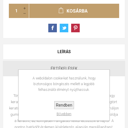
KOSÁRBA
LEÍRÁS
ÉRTÉKELÉSEK
A weboldalon cookie-kat használunk, hogy
biztonságos böngészés mellett a legjobb
A Disol-G géles keratin leoldó használata:
felhasználói élményt nyújthassuk.
Törje meg a leszedni kívánt keratinokat sorban az ujjával, vagy
keratintörő fogóval. Vigye fel a keratin leoldó gélt kb 10 -15 megtört
Rendben
keratinra, majd masszírozza bele ujjával, vagy ecsettel. Használjon
Bővebben
gumikesztyűt! A gél, keratin fajtáktól függően, 1-5perc alatt feloldja
a keratint, az könnyedén rángatás nélkül lecsúszik a hajról. A
pontos hatóidőt érdemes kísérletezés alapján megállapítani!