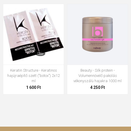
Keratin Structure - Keratinos
Beauty - Silk protein -
hajújraépítő szett ("botox") 2x12
Volumennövelő pakolás
ml
vékonyszálú hajakra 1000 ml
1 600 Ft
4 250 Ft