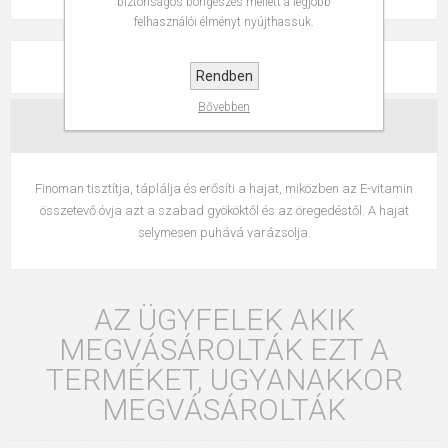
biztonságos böngészés mellett a legjobb
felhasználói élményt nyújthassuk.
LEÍRÁS
Rendben
Bővebben
ÉRTÉKELÉSEK
Finoman tisztítja, táplálja és erősíti a hajat, miközben az E-vitamin
összetevő óvja azt a szabad gyököktől és az öregedéstől. A hajat
selymesen puhává varázsolja.
AZ ÜGYFELEK AKIK
MEGVÁSÁROLTÁK EZT A
TERMÉKET, UGYANAKKOR
MEGVÁSÁROLTÁK