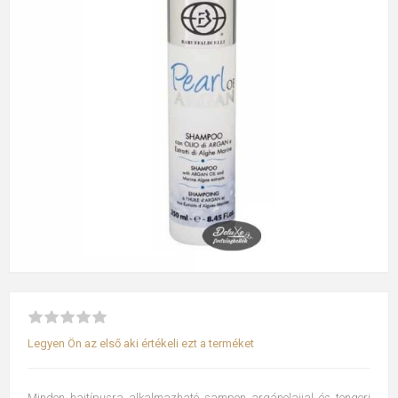
Legyen Ön az első aki értékeli ezt a terméket
Minden hajtípusra alkalmazható sampon argánolajjal és tengeri